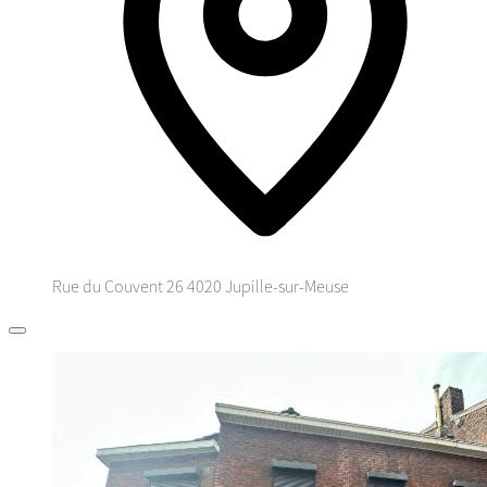
Rue du Couvent 26
4020 Jupille-sur-Meuse