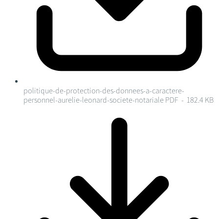
politique-de-protection-des-donnees-a-caractere-
personnel-aurelie-leonard-societe-notariale
PDF - 182.4 KB